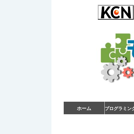
ホーム
プログラミン
受講者の
初級講座
中級講座
教室風景