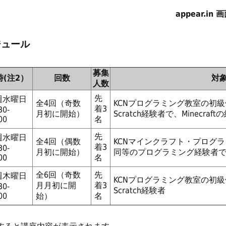
appear.i
ジュール
募集
時(注2）
回数
対
人数
先
週水曜日
全4回（奇数
KCNプログラミング教室の初
着3
30-
月初に開始）
Scratch経験者で、Minecraf
00
名
先
週水曜日
全4回（偶数
KCNマインクラフト・プログ
着3
30-
月初に開始）
同等のプログラミング経験者で、M
00
名
全6回（奇数
先
週木曜日
KCNプログラミング教室の初
月月初に開
着3
30-
Scratch経験者
00
始）
名