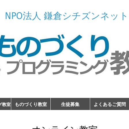
NPO法人 鎌倉シチズンネット
ものづくり教室
生徒募集
よくあるご質問
グ教室
ものづくり教室
micro:bit入門
教室風景
声