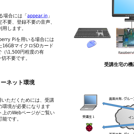
る場合には「
appear.in
」
定不要、登録不要の音声、
利用します。
rry Piを用いる場合には
16GBマイクロSDカード
\1,500円程度の有
定は一切不要です。
受講生宅の機
ターネット環境
用いただくためには、受講
の環境が必要になります
上のWebページがご覧い
可能です。