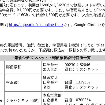
すると講座内容が表示されます。
談に応じます。初回は16:00から16:30まで接続テストを行
会費」¥1,000円が必要です。また、学習用端末としてRaspbe
SDカード（16GB）の代金¥1,500円が必要です。 入金の確
RLは
http://appear.in/kcn-online-test/
です。Google Chro
先電話番号、住所、教室名、学習用端末種別（PCまたはRaspbe
までお持ちいただくか、下記宛に振込み・振替をお願い致しま
鎌倉シチズンネット・郵便振替/銀行口座一覧
口座番号
00230-4-62046
郵便振替
鎌倉シチズンネット
加入者名
鎌倉支店
普通 1329687
横浜銀行
口座番号
鎌倉シチズンネット
名義
本店営業部
普通 0700354
み
ジャパンネット銀行
口座番号
トクヒ）カマクラシチ