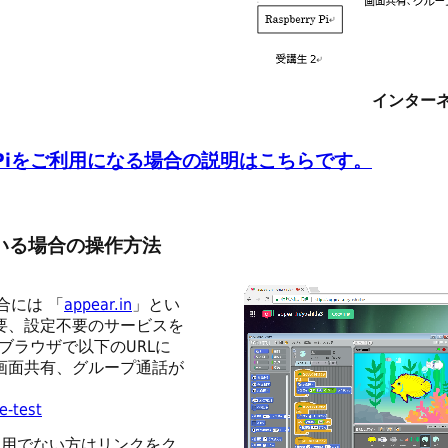
インター
ry Piをご利用になる場合の説明はこちらです。
いる場合の操作方法
合には 「
appear.in
」とい
要、設定不要のサービスを
omeブラウザで以下のURLに
画面共有、グループ通話が
e-test
用でない方はリンクをク