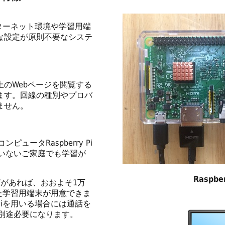
ターネット環境や学習用端
な設定が原則不要なシステ
のWebページを閲覧する
ます。回線の種別やプロバ
ません。
ュータRaspberry Pi
ていないご家庭でも学習が
Raspber
Vがあれば、おおよそ1万
を用いた学習用端末が用意できま
y Piを用いる場合には通話を
が別途必要になります。