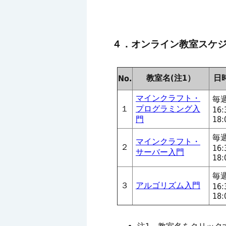
４．オンライン教室スケ
教室名(注1）
日
No.
マインクラフト・
毎
１
プログラミング入
16:
門
18:
毎
マインクラフト・
２
16:
サーバー入門
18:
毎
３
アルゴリズム入門
16:
18: