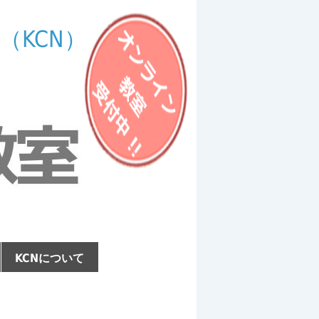
（KCN）
KCNについて