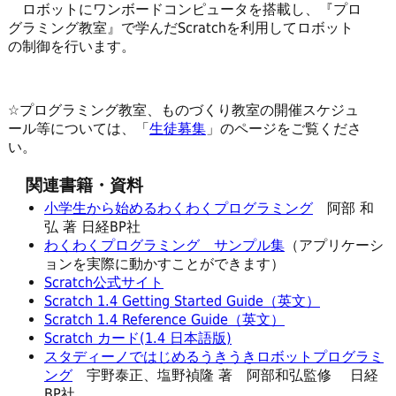
ロボットにワンボードコンピュータを搭載し、『プロ
グラミング教室』で学んだScratchを利用してロボット
の制御を行います。
☆プログラミング教室、ものづくり教室の開催スケジュ
ール等については、「
生徒募集
」のページをご覧くださ
い。
関連書籍・資料
小学生から始めるわくわくプログラミング
阿部 和
弘 著 日経BP社
わくわくプログラミング サンプル集
（アプリケーシ
ョンを実際に動かすことができます）
Scratch公式サイト
Scratch 1.4 Getting Started Guide（英文）
Scratch 1.4 Reference Guide（英文）
Scratch カード(1.4 日本語版)
スタディーノではじめるうきうきロボットプログラミ
ング
宇野泰正、塩野禎隆 著 阿部和弘監修 日経
BP社