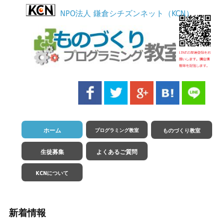
NPO法人 鎌倉シチズンネット（KCN）
ホーム
プログラミング教室
ものづくり教室
生徒募集
よくあるご質問
KCNについて
新着情報