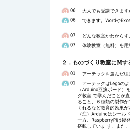
06
大人でも受講できます
06
できます。WordやEx
07
どんな教室かわからず
07
体験教室（無料）を用
２．ものづくり教室に関す
01
アーテックを選んだ理
01
アーテックはLegoの
（Arduino互換ボード
グ教室 で学んだことが
ること、６種類の製作が
くれるなど教育的効果が
（注）Arduinoはシー
一方、RaspberryPi
搭載していま す。また、T