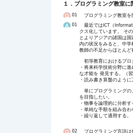
１．プログラミング教室に
01
プログラミング教室を
01
最近ではICT（Informat
クス化しています。 そ
とよりアジアの諸国は国
内の状況をみると、中学
教師の不足からほとんど
初等教育におけるプロ
・将来科学技術分野に進
な才能を 発見する。（
・読み書き算盤のように
単にプログラミングのノ
を目指したい。
・物事を論理的に分析す
・単純な手順を組み合わ
・繰り返して適用する。
02
プログラミング言語は何故