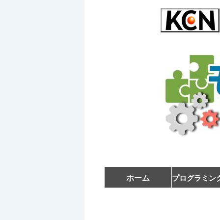
ホーム
プログラミン
ジュニア講
受講者の
初級講座
中級講座
教室風景