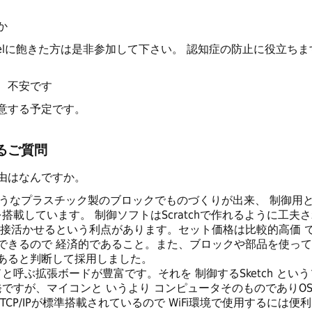
か
celに飽きた方は是非参加して下さい。 認知症の防止に役立ちま
、不安です
意する予定です。
るご質問
由はなんですか。
ようなプラスチック製のブロックでものづくりが出来、 制御用
）を搭載しています。 制御ソフトはScratchで作れるように工
直接活かせるという利点があります。セット価格は比較的高価 
できるので 経済的であること。また、ブロックや部品を使って
あると判断して採用しました。
ルドと呼ぶ拡張ボードが豊富です。それを 制御するSketch と
は後発ですが、マイコンと いうより コンピュータそのものでありOS（Ope
CP/IPが標準搭載されているので WiFi環境で使用するには便