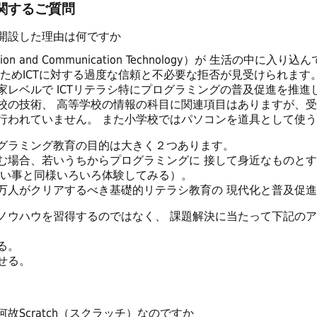
関するご質問
開設した理由は何ですか
ion and Communication Technology）が 生活の中
のためICTに対する過度な信頼と不必要な拒否が見受けられます
家レベルで ICTリテラシ特にプログラミングの普及促進を推進
校の技術、 高等学校の情報の科目に関連項目はありますが、受
行われていません。 また小学校ではパソコンを道具として使
グラミング教育の目的は大きく２つあります。
む場合、若いうちからプログラミングに 接して身近なものと
習い事と同様いろいろ体験してみる）。
万人がクリアするべき基礎的リテラシ教育の 現代化と普及促
ウハウを習得するのではなく、 課題解決に当たって下記のア
る。
せる。
Scratch（スクラッチ）なのですか