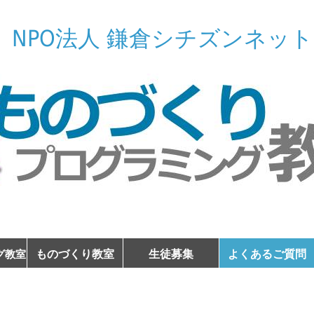
NPO法人 鎌倉シチズンネット
ものづくり教室
生徒募集
よくあるご質問
グ教室
ものづくり教室
micro:bit入門
教室風景
座
声