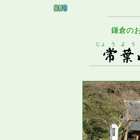
鎌倉の
じょ う よ う