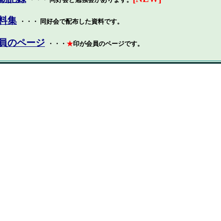
料集
・・・ 同好会で配布した資料です。
員のページ
・・・
★
印が会員のページです。