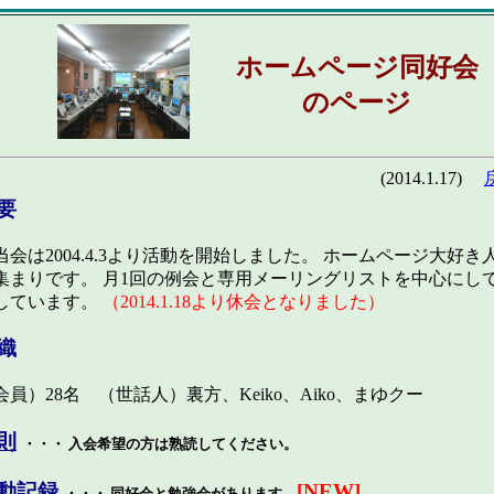
ホームページ同好会
のページ
(2014.1.17)
要
会は2004.4.3より活動を開始しました。 ホームページ大好き
集まりです。 月1回の例会と専用メーリングリストを中心にし
しています。
（2014.1.18より休会となりました）
織
会員）28名 （世話人）裏方、Keiko、Aiko、まゆクー
則
・・・ 入会希望の方は熟読してください。
動記録
[NEW]
・・・ 同好会と勉強会があります。