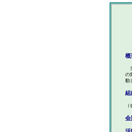
概
当
の
動
組
（
会
活