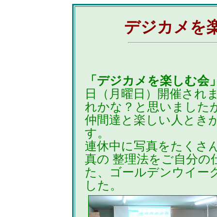
デジカメを楽
「デジカメを楽しむ会
日（月曜日）開催されま
れかな？と思いました
仲間達と楽しい人とき
す。
連休中に写真をたくさ
真の 整理法をご自分の
た、ゴールデンウイー
した。