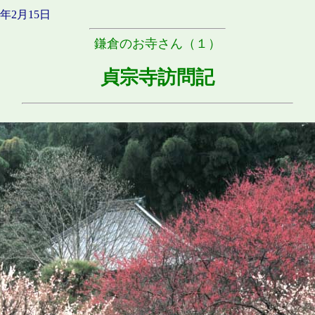
年2月15日
鎌倉のお寺さん（１）
貞宗寺訪問記