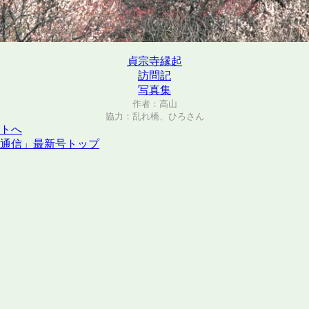
貞宗寺縁起
訪問記
写真集
作者：高山
協力：乱れ橋、ひろさん
トへ
通信」最新号トップ