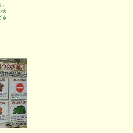
桜」
の大
どる