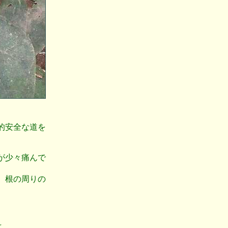
的安全な道を
が少々痛んで
、根の周りの
よ