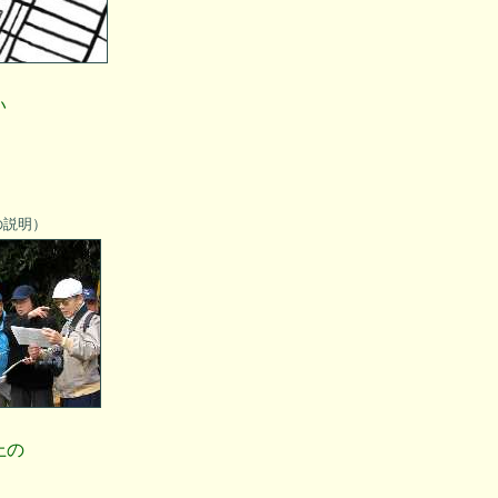
い
の説明）
上の