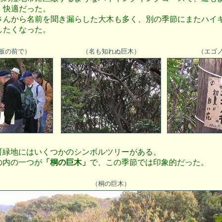
、快適だった。
さんから名前を聞き漏らした大木も多く、別の季節にまたハイ
したくなった。
板の前で）
（名も知れぬ巨木）
（エゴ
町緑地にはいくつかのシンボルツリーがある。
の内の一つが
「桐の巨木」
で、この季節では印象的だった。
（桐の巨木）