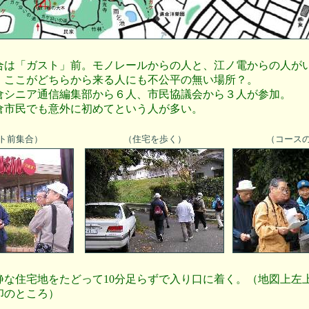
合は「ガスト」前。モノレールからの人と、江ノ電からの人が
、ここがどちらから来る人にも不公平の無い場所？。
倉シニア通信編集部から６人、市民協議会から３人が参加。
倉市民でも意外に初めてという人が多い。
ト前集合）
（住宅を歩く）
（コース
静な住宅地をたどって10分足らずで入り口に着く。（地図上左
印のところ）