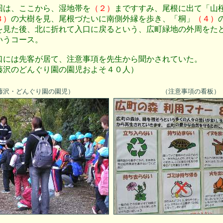
回は、ここから、湿地帯を
（２）
まですすみ、尾根に出て「山
３）
の大樹を見、尾根づたいに南側外縁を歩き、「桐」
（４）
を見た後、北に折れて入口に戻るという、広町緑地の外周をた
いうコース。
口には先客が居て、注意事項を先生から聞かされていた。
藤沢のどんぐり園の園児およそ４０人）
藤沢・どんぐり園の園児）
（注意事項の看板）