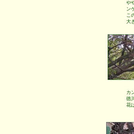
や
ン
こ
大
カ
徳
花