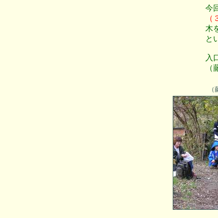
今
（
木
と
入
（
（