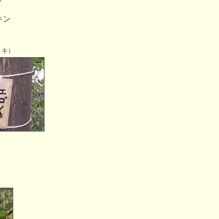
キン
ノキ）