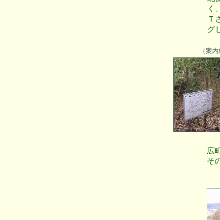
く
Ｔ
グ
（案内
広
そ