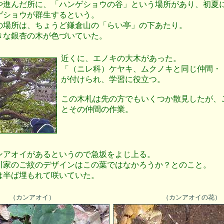
や進んだ所に、「ハンゲショウの谷」という場所があり、初夏
ゲショウが群生するという。
の場所は、ちょうど鎌倉山の「らい亭」の下あたり。
きな銀杏の木が色づいていた。
近くに、エノキの大木があった。
「（ニレ科）ケヤキ、ムクノキと同じ仲間・
が付けられ、学習に役立つ。
この木札は先の方でもいくつか散見したが、
とその仲間の作業。
ンアオイがあるというので急坂をよじ上る。
川家のご紋のデザインはこの葉ではなかろうか？とのこと。
は半ば埋もれて咲いていた。
（カンアオイ）
（カンアオイの花）