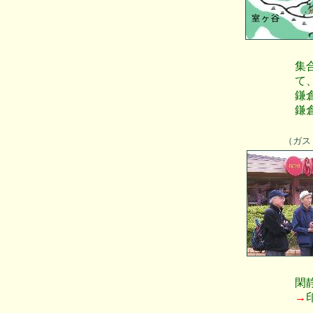
集
て
鎌
鎌
（ガス
閑
→