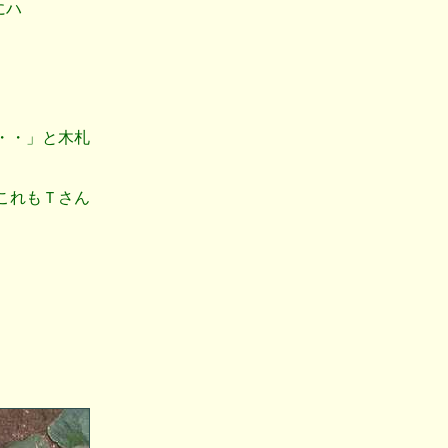
にハ
・・」と木札
これもＴさん