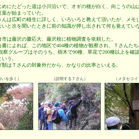
じめにたどった道は小川沿いで、オギの穂が白く、向こうの山
紅葉が始まっていた。
さんは広町の植生に詳しく、いろいろと教えて頂いたが、メモ
ないと次を聞いたときに前の知識が押し出されて何も覚えてい
。
倉市は藤沢の慶応大、藤沢校に植物調査を依頼した。
告書によれば、この地区で404種の植物が観察され、Ｔさんたち
 観察グループはそのうち、樹木で90種、草花で200種以上を確
という。
ダ類はＴさんの対象外だから、かなりの比率といえる。
沿いを歩く）
（説明するＴさん）
（メタセコイ