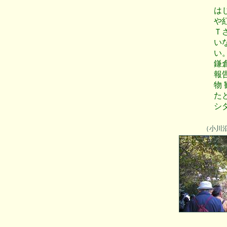
は
や
Ｔ
い
い
鎌
報
物
た
シ
（小川