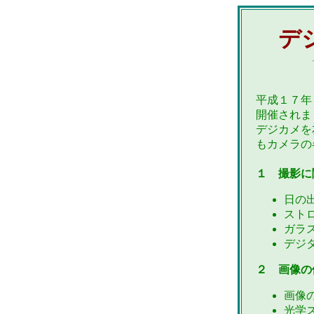
デジ
平成１７年
開催されま
デジカメを
もカメラの
１ 撮影に
日の
スト
ガラ
デジ
２ 画像の
画像
光学