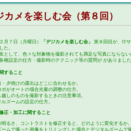
カメを楽しむ会（第８回）
２月７日（月曜日）
「デジカメを楽しむ会」
第８回目が、IT
した。
友として、色々な対象物を撮影されても満足な写真にならない
各種設定の仕方・撮影時のテクニック等の質問が がありまし
関すること
出・夕焼けの露出はどこに合わせるか。
ロボがオートの場合光量の調整の仕方。
ス越しのものを撮影するときの注意事項。
タルズームの設定の仕方。
修正・加工に関すること
の明るさ、コントラストを修正すると、どのように変化するか
ズームで撮った画像をトリミングした場合とデジタルズームで