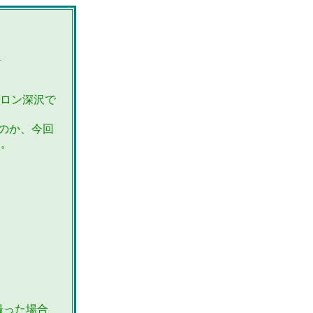
サロン深沢で
のか、今回
た。
。
撮った場合