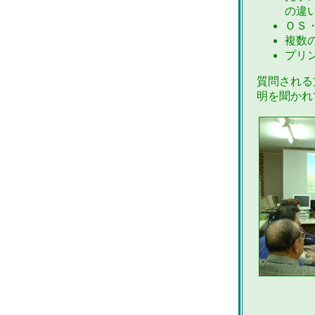
の違
ＯＳ
複数
プリ
質問される
明を聞かれ