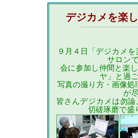
デジカメを楽し
９月４日「デジカメを
サロン
会に参加し仲間と楽
ヤ」と過
写真の撮り方・画像処
が
皆さんデジカメは勿論
切磋琢磨で盛