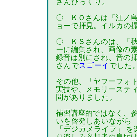
さんびっくり。
〇 ＫＯさんは「江ノ
ョーで拝見。イルカの
〇 ＫＳさんのは、「
ーに編集され、画像の
録音は別にされ、音の
さんで
スゴーイ
でした
その他、「ヤフーフォ
実技や、メモリーステ
問がありました。
補習講座的ではなく、
いを啓発しあいながら
「デジカメライフ」 を