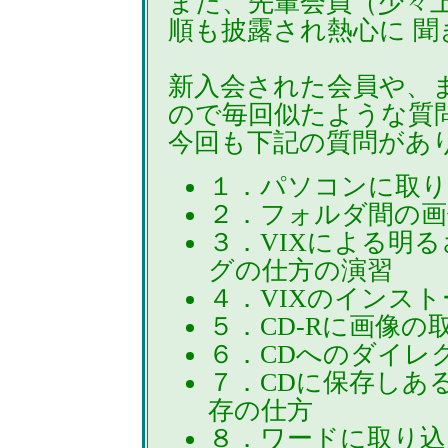
また、先輩会員（少々
順も披露され熱心に 
新入会された会員や、
ので毎回似たような質
今回も下記の質問があ
１．パソコンに取り
２．フォルダ間の画
３．VIXによる明
グの仕方の演習
４．VIXのインス
５．CD-Rに画像の
６．CDへのダイレ
７．CDに保存しあ
存の仕方
８．ワードに取り込