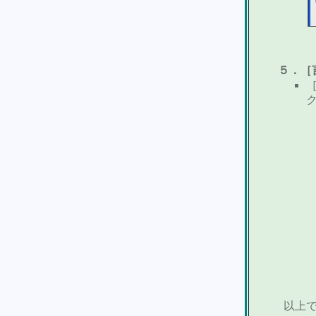
５．［
以上で終