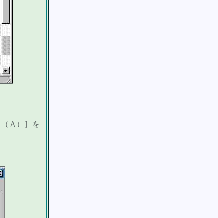
用（Ａ）］を