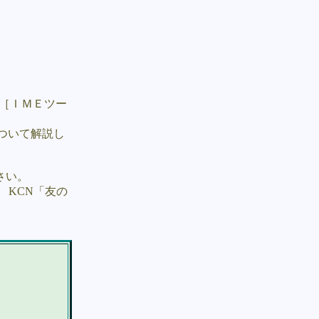
、［ＩＭＥツー
ついて解説し
ださい。
、 KCN「友の