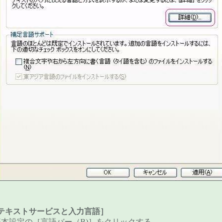
テキストサービスと入力言語］
基本設定の［言語バー（B)］をクリックする。