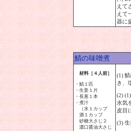
えて
えて一
器に
鯖の味噌煮
材料［４人前］
(1
き、
・鯖１匹
・生姜１片
(2)
・長葱１本
水気
・煮汁
（水１カップ
皮目
酒１カップ
砂糖大さじ２
(3)
濃口醤油大さじ