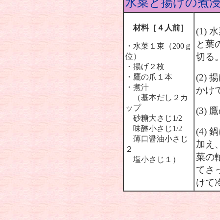
水菜と揚げの煮
材料［４人前］
(1
と葉
・水菜１束（200ｇ
切る
位）
・揚げ２枚
(2
・鷹の爪１本
・煮汁
かけ
（基本だし２カ
ップ
(3)
砂糖大さじ1/2
味醂小さじ1/2
(4)
薄口醤油小さじ
加え、
２
菜の
塩小さじ１）
てさ
けて