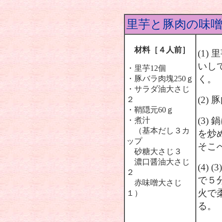
里芋と豚肉の味
材料［４人前］
(1
いし
・里芋12個
く。
・豚バラ肉塊250ｇ
・サラダ油大さじ
(2)
２
・鞘隠元60ｇ
(3)
・煮汁
（基本だし３カ
を炒
ップ
そこ
砂糖大さじ３
濃口醤油大さじ
(4)
２
で５
赤味噌大さじ
火で
１）
る。