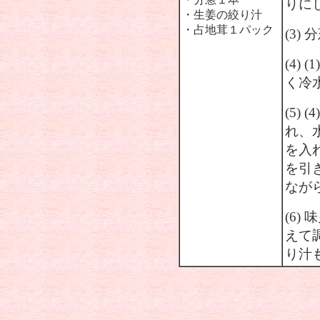
りに
・生姜の絞り汁
・占地茸１パック
(3
(4)
く冷
(5)
れ、
を入
を引
なが
(6
えて
り汁