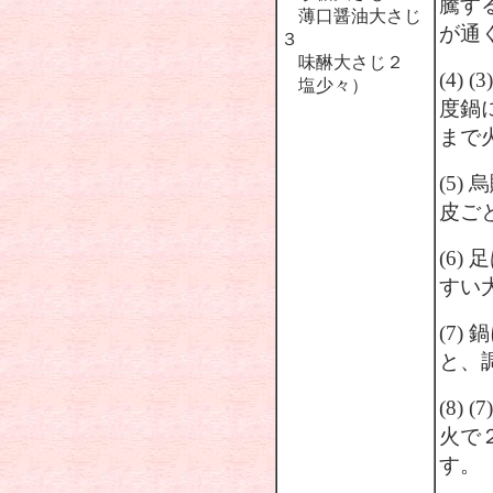
騰す
薄口醤油大さじ
が通
３
味醂大さじ２
(4)
塩少々）
度鍋
まで
(5
皮ご
(6
すい
(7)
と、
(8)
火で
す。