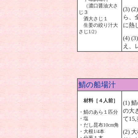
（濃口醤油大さ
(3)
じ３
ら、
酒大さじ１
に熱
生姜の絞り汁大
さじ1/2）
(4)
え、
鯖の船場汁
材料［４人前］
(1
の大
・鯖のあら１匹分
て1
・塩
・だし昆布10cm角
(2
・大根1/4本
・分葱１本