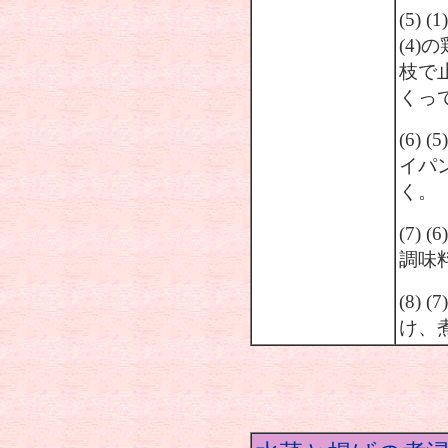
(5)
(4
枝で
くっ
(6)
イパ
く。
(7)
調味
(8)
け、