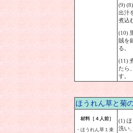
(9)
出汁
煮込
(10
賊を
る。
(11
たら
す。
ほうれん草と菊
材料［４人前］
(1
洗い
・ほうれん草１束