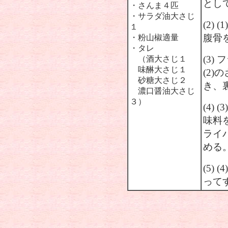
とし
・さんま４匹
・サラダ油大さじ
(2)
１
腹骨
・粉山椒適量
・タレ
(3
（酒大さじ１
味醂大さじ１
(2
砂糖大さじ２
き、
濃口醤油大さじ
３）
(4)
味料
ライ
める
(5)
って