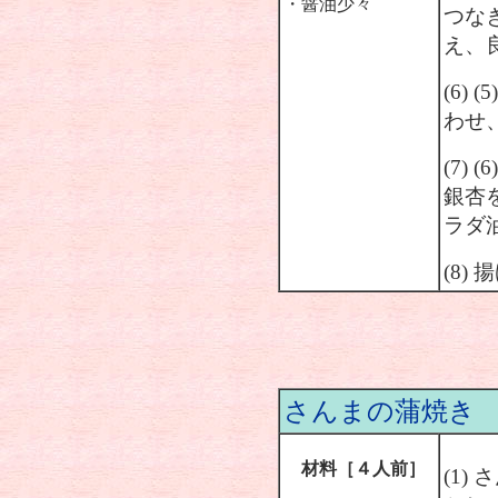
・醤油少々
つな
え、
(6)
わせ
(7)
銀杏
ラダ
(8
さんまの蒲焼き
材料［４人前］
(1