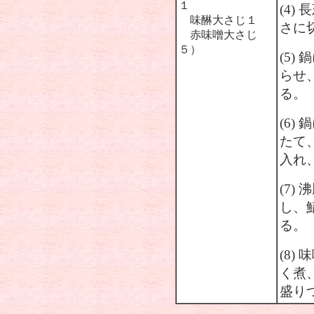
１
(4)
味醂大さじ１
さに
赤味噌大さじ
５）
(5)
らせ
る。
(6
たて
入れ
(7
し、
る。
(8
く煮
盛り