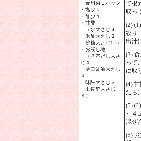
で根
・食用菊１パック
・塩少々
取っ
・酢少々
・甘酢
(2)
（水大さじ４
絞り
米酢大さじ２
出汁
砂糖大さじ1.5）
・お浸し地
(3
（基本だし大さ
って
じ４
薄口醤油大さじ
に取
４
味醂大さじ２
(4
土佐酢大さじ
たら
３）
(5)
～４
混ぜ
(6)