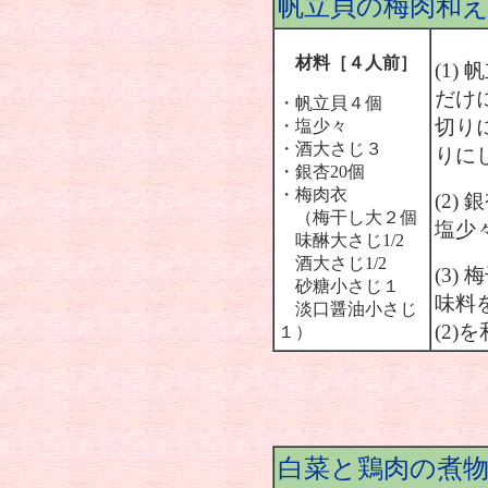
帆立貝の梅肉和
材料［４人前］
(1
だけ
・帆立貝４個
切り
・塩少々
・酒大さじ３
りに
・銀杏20個
・梅肉衣
(2
（梅干し大２個
塩少
味醂大さじ1/2
酒大さじ1/2
(3
砂糖小さじ１
味料
淡口醤油小さじ
(2
１）
白菜と鶏肉の煮