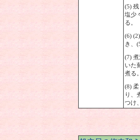
(5)
塩少
る。
(6)
き、(
(7)
いた
煮る
(8)
り、
つけ