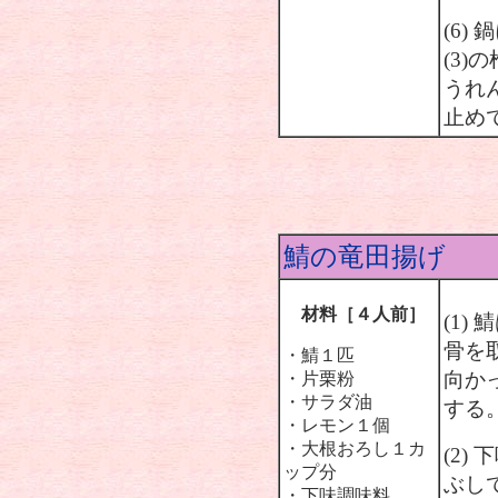
(6
(3)
うれ
止め
鯖の竜田揚げ
材料［４人前］
(1
骨を
・鯖１匹
向か
・片栗粉
・サラダ油
する
・レモン１個
・大根おろし１カ
(2)
ップ分
ぶし
・下味調味料