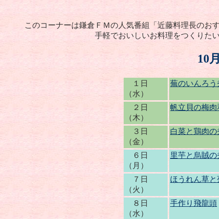
このコーナーは鎌倉ＦＭの人気番組「近藤料理長のお
手軽でおいしいお料理をつくりた
10
１日
蕪のいんろう
（水）
２日
帆立貝の梅肉
（木）
３日
白菜と鶏肉の
（金）
６日
里芋と烏賊の
（月）
７日
ほうれん草と
（火）
８日
手作り飛龍頭
（水）