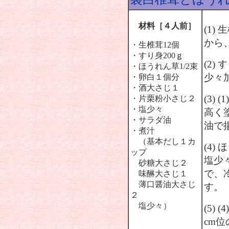
材料［４人前］
(1
から
・生椎茸12個
・すり身200ｇ
(2
・ほうれん草1/2束
少々
・卵白１個分
・酒大さじ１
(3)
・片栗粉小さじ２
・塩少々
高く
・サラダ油
油で
・煮汁
（基本だし１カ
(4
ップ
塩少
砂糖大さじ２
で、
味醂大さじ１
薄口醤油大さじ
す。
２
塩少々）
(5)
cm