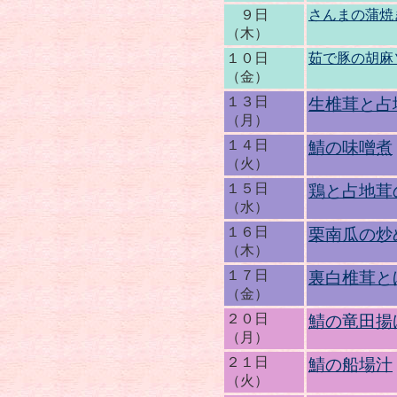
９日
さんまの蒲焼
（木）
１０日
茹で豚の胡麻
（金）
１３日
生椎茸と占
（月）
１４日
鯖の味噌煮
（火）
１５日
鶏と占地茸
（水）
１６日
栗南瓜の炒
（木）
１７日
裏白椎茸と
（金）
２０日
鯖の竜田揚
（月）
２１日
鯖の船場汁
（火）