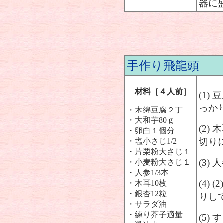
器に
手作り飛龍頭
材料［４人前］
(1
っか
・木綿豆腐２丁
・大和芋80ｇ
(2
・卵白１個分
切り
・塩小さじ1/2
・片栗粉大さじ１
(3
・小麦粉大さじ１
・人参1/3本
(4)
・木耳10枚
・銀杏12粒
りし
・サラダ油
・練り芥子適量
(5)