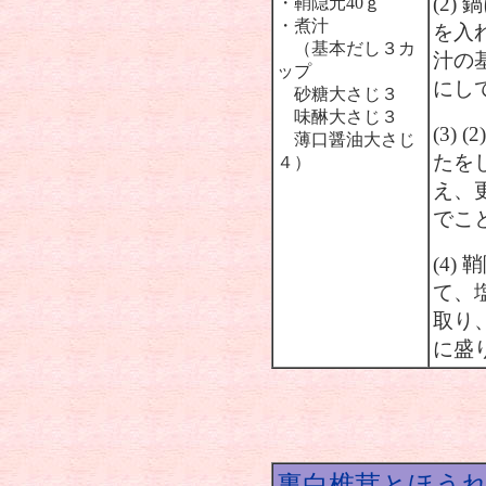
(2)
・鞘隠元40ｇ
・煮汁
を入
（基本だし３カ
汁の
ップ
にし
砂糖大さじ３
味醂大さじ３
(3)
薄口醤油大さじ
たを
４）
え、
でこ
(4
て、
取り
に盛
裏白椎茸とほう