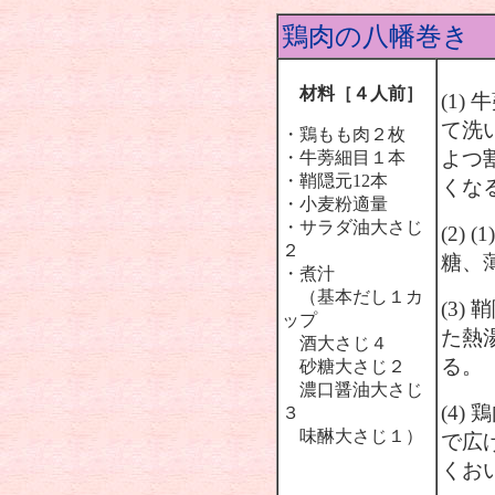
鶏肉の八幡巻き
材料［４人前］
(1
て洗
・鶏もも肉２枚
よつ
・牛蒡細目１本
・鞘隠元12本
くな
・小麦粉適量
・サラダ油大さじ
(2)
２
糖、
・煮汁
（基本だし１カ
(3
ップ
た熱
酒大さじ４
る。
砂糖大さじ２
濃口醤油大さじ
(4
３
味醂大さじ１）
で広
くお