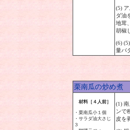
(5
ダ油を
地茸
胡椒
(6)
量バ
栗南瓜の炒め煮
材料［４人前］
(1
ンで
・栗南瓜小１個
皮を
・サラダ油大さじ
３