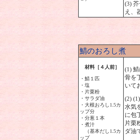
(3)
え、
鯖のおろし煮
材料［４人前］
(1
骨を
・鯖１匹
いて
・塩
・片栗粉
(2)
・サラダ油
・大根おろし1.5カ
水気
ップ分
に包
・分葱１本
片栗
・煮汁
ダ油
（基本だし1.5カ
ップ