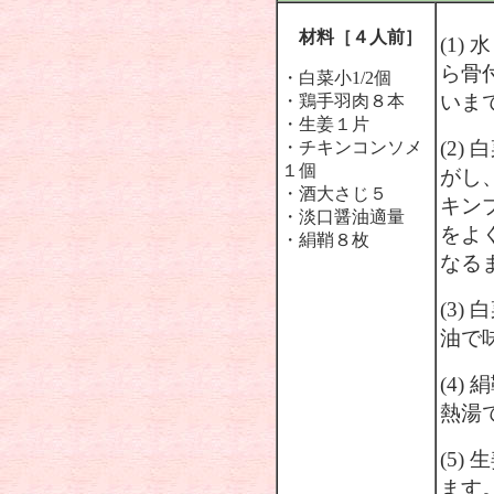
材料［４人前］
(1
ら骨
・白菜小1/2個
いま
・鶏手羽肉８本
・生姜１片
(2
・チキンコンソメ
１個
がし
・酒大さじ５
キン
・淡口醤油適量
をよ
・絹鞘８枚
なる
(3
油で
(4
熱湯
(5
ます