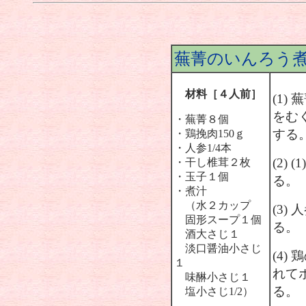
蕪菁のいんろう
材料［４人前］
(1)
をむ
・蕪菁８個
する
・鶏挽肉150ｇ
・人参1/4本
(2)
・干し椎茸２枚
・玉子１個
る。
・煮汁
（水２カップ
(3
固形スープ１個
る。
酒大さじ１
淡口醤油小さじ
(4)
１
れて
味醂小さじ１
る。
塩小さじ1/2）