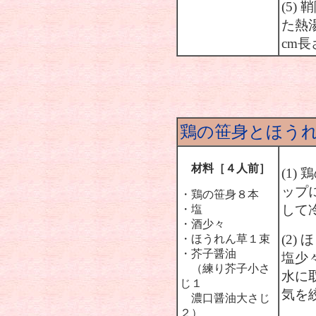
(5
た熱
cm長
鶏の笹身とほう
材料［４人前］
(1
ップ
・鶏の笹身８本
して
・塩
・酒少々
(2
・ほうれん草１束
・芥子醤油
塩少
（練り芥子小さ
水に
じ１
気を
濃口醤油大さじ
２）