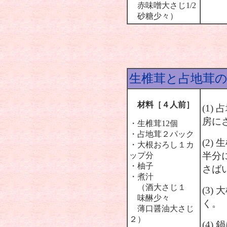
赤味噌大さじ1/2
砂糖少々）
生椎茸と占地茸
材料［４人前］
(1
房に
・生椎茸12個
・占地茸２パック
(2
・大根おろし１カ
半分
ップ分
・柚子
さば
・煮汁
（酒大さじ１
(3)
味醂少々
く。
薄口醤油大さじ
２）
(4)