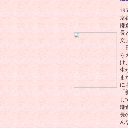
1
京
鎌
長
文
「
ら
け
生
ま
に
「
し
鎌
長
ん