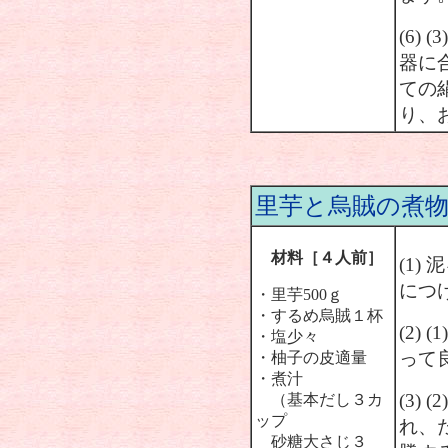
(6)
器に
ての
り、
里芋と烏賊の煮
材料［４人前］
(1
につ
・里芋500ｇ
・するめ烏賊１杯
(2)
・塩少々
って
・柚子の皮適量
・煮汁
(3)
（基本だし３カ
ップ
れ、
砂糖大さじ３