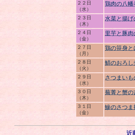
２２日
鶏肉の八幡
（水）
２３日
水菜と揚げ
（木）
２４日
里芋と豚肉
（金）
２７日
鶏の笹身と
（月）
２８日
鯖のおろし
（火）
２９日
さつまいも
（水）
３０日
蕪菁と蟹の
（木）
３１日
鰺のさつま
（金）
近