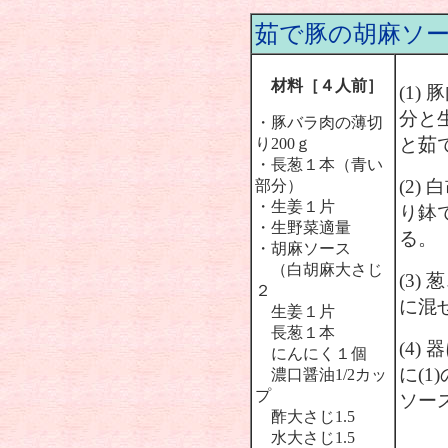
茹で豚の胡麻ソ
材料［４人前］
(1
分と
・豚バラ肉の薄切
と茹
り200ｇ
・長葱１本（青い
(2
部分）
・生姜１片
り鉢
・生野菜適量
る。
・胡麻ソース
（白胡麻大さじ
(3)
２
に混
生姜１片
長葱１本
(4
にんにく１個
に(1
濃口醤油1/2カッ
プ
ソー
酢大さじ1.5
水大さじ1.5