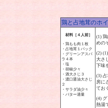
鶏と占地茸のホ
材料［４人前］
(1
めの
・鶏もも肉１枚
・占地茸１パック
(2)
・グリーンアスパ
大さ
ラ４本
・塩
下味
・胡椒少々
・酒大さじ３
(3
・濃口醤油大さじ
房に
２
てお
・サラダ油少々
・バター適量
(4
熱湯