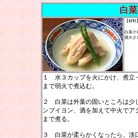
白菜
【材料
白菜小
酒大さ
１ 水３カップを火にかけ、煮立
まで弱火で煮込む。
２ 白菜は外葉の固いところは少
ンブイヨン、酒を加えて中火でア
まで煮る。
３ 白菜が柔らかくなったら、淡