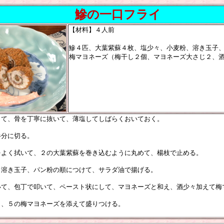
鰺の一口フライ
【材料】４人前
鰺４匹、大葉紫蘇４枚、塩少々、小麦粉、溶き玉子
梅マヨネーズ（梅干し２個、マヨネーズ大さじ２、
して、骨を丁寧に抜いて、薄塩してしばらくおいておく。
半分に切る。
をよく拭いて、２の大葉紫蘇を巻き込むように丸めて、楊枝で止める。
、溶き玉子、パン粉の順につけて、サラダ油で揚げる。
いて、包丁で叩いて、ペースト状にして、マヨネーズと和え、酒少々加えて梅
り、５の梅マヨネーズを添えて盛りつける。