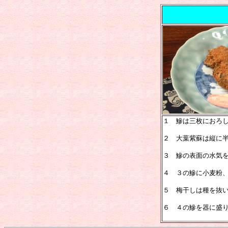
１ 鰺は三枚におろ
２ 大葉紫蘇は縦に
３ 鰺の表面の水気
４ ３の鰺に小麦粉
５ 梅干しは種を抜
６ ４の鰺を器に盛