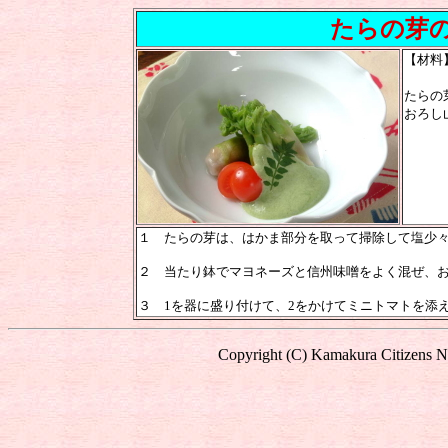
たらの芽の
【材料
たらの
おろし
１ たらの芽は、はかま部分を取って掃除して塩少
２ 当たり鉢でマヨネーズと信州味噌をよく混ぜ、
３ 1を器に盛り付けて、2をかけてミニトマトを添
Copyright (C) Kamakura Citizens Ne