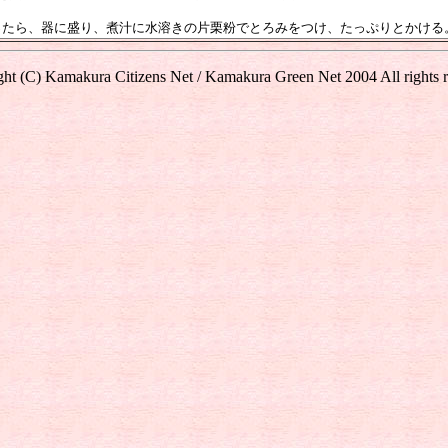
ったら、器に盛り、煮汁に水溶きの片栗粉でとろみをつけ、たっぷりとかける
ht (C) Kamakura Citizens Net / Kamakura Green Net 2004 All rights 