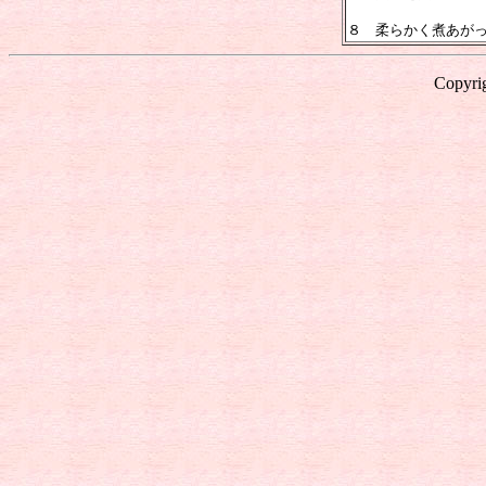
８ 柔らかく煮あが
Copyrig