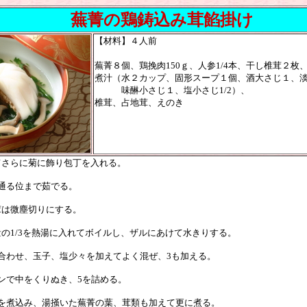
蕪菁の鶏鋳込み茸餡掛け
【材料】４人前
蕪菁８個、鶏挽肉150ｇ、人参1/4本、干し椎茸２枚
煮汁（水２カップ、固形スープ１個、酒大さじ１、
味醂小さじ１、塩小さじ1/2）、
椎茸、占地茸、えのき
てさらに菊に飾り包丁を入れる。
通る位まで茹でる。
茸は微塵切りにする。
の1/3を熱湯に入れてボイルし、ザルにあけて水きりする。
合わせ、玉子、塩少々を加えてよく混ぜ、3も加える。
ンで中をくりぬき、5を詰める。
を煮込み、湯掻いた蕪菁の葉、茸類も加えて更に煮る。