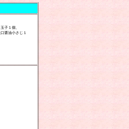
、玉子１個、
淡口醤油小さじ１