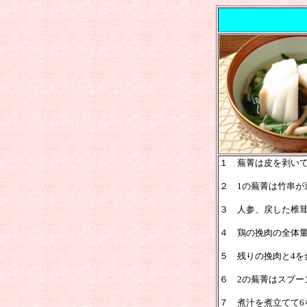
１ 蕪菁は皮を剥い
２ 1の蕪菁は竹串が
３ 人参、戻した椎
４ 鶏の挽肉の全体量
５ 残りの挽肉と4を
６ 2の蕪菁はスプー
７ 煮汁を煮立てて6