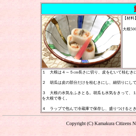
鰻
【材料
大根5
１ 大根は４～５cm長さに切り、皮をむいて桂むき
２ 胡瓜は皮の部分だけを桂むきにし、細切りにし
３ 大根の水気をふきとる。胡瓜も水気をきって、１
を大根で巻く。
４ ラップで包んで冷蔵庫で保存し、盛りつけると
Copyright (C) Kamakura Citizens Ne