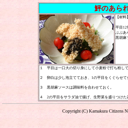
鮃のあられ
【材料
平目1
ぶぶあ
黒胡麻
濃い
レモ
１ 平目は一口大の切り身にして小麦粉で打ち粉し
２ 卵白は少し泡立てておき、1の平目をくぐらせて
３ 黒胡麻ソースは調味料を合わせておく。
４ 2の平目をサラダ油で揚げ、生野菜を盛りつけた
Copyright (C) Kamakura Citizens Ne