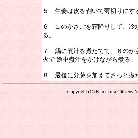
５ 生姜は皮を剥いて薄切りにす
６ １のかさごを霜降りして、冷
る。
７ 鍋に煮汁を煮たてて、６のか
火で 途中煮汁をかけながら煮る。
８ 最後に分葱を加えてさっと煮
Copyright (C) Kamakura Citizens Ne