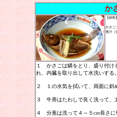
かさ
【材料
かさご
煮汁（
砂糖
１ かさごは鱗をとり、盛り付け
れ、内臓を取り出して水洗いする
２ １の水気を拭いて、両面に斜
３ 牛蒡はたわしで良く洗って、
４ 分葱は洗って４～５cm長さに