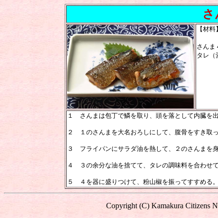
さん
【材料
さんま
タレ（
１ さんまは包丁で鱗を取り、頭を落として内臓を
２ １のさんまを大名おろしにして、腹骨をすき取
３ フライパンにサラダ油を熱して、２のさんまを
４ ３の余分な油を捨てて、タレの調味料を合わせ
５ ４を器に盛りつけて、粉山椒を振ってすすめる
Copyright (C) Kamakura Citizens Ne