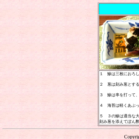
１ 鰺は三枚におろ
２ 葱は刻み葱とす
３ 鰺は串を打って
４ 海苔は軽くあぶ
５ ３の鰺は適当な
刻み葱を添えてぽん
Copyrig