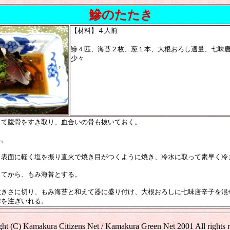
鰺のたたき
【材料】４人前
鰺４匹、海苔２枚、葱１本、大根おろし適量、七味
少々
して腹骨をすき取り、血合いの骨も抜いておく。
る。
、表面に軽く塩を振り直火で焼き目がつくように焼き、冷水に取って素早く冷
ってから、もみ海苔とする。
大きさに切り、もみ海苔と和えて器に盛り付け、大根おろしに七味唐辛子を混
酢を注ぎいれる。
ht (C) Kamakura Citizens Net / Kamakura Green Net 2001 All rights 