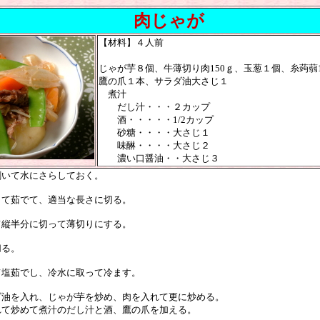
肉じゃが
【材料】４人前
じゃが芋８個、牛薄切り肉150ｇ、玉葱１個、糸蒟蒻1
鷹の爪１本、サラダ油大さじ１
煮汁
だし汁・・・２カップ
酒・・・・・1/2カップ
砂糖・・・・大さじ１
味醂・・・・大さじ２
濃い口醤油・・大さじ３
剥いて水にさらしておく。
して茹でて、適当な長さに切る。
て縦半分に切って薄切りにする。
切る。
て塩茹でし、冷水に取って冷ます。
ダ油を入れ、じゃが芋を炒め、肉を入れて更に炒める。
て炒めて煮汁のだし汁と酒、鷹の爪を加える。