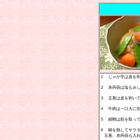
１ じゃが芋は皮を
２ 糸蒟蒻は塩もみ
３ 玉葱は皮を剥い
４ 牛肉は一口大に
５ 絹鞘は筋を取っ
６ 鍋を熱してサラ
玉葱、糸蒟蒻も入れ