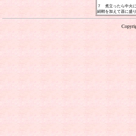
７ 煮立ったら中火
絹鞘を加えて器に盛
Copyrig