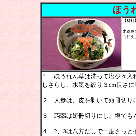
ほうれ
【材料
木綿豆
白和え
塩小
１ ほうれん草は洗って塩少々入
しさらし、水気を絞り３cm長さに
２ 人参は、皮を剥いて短冊切り
３ 蒟蒻は短冊切りにし、塩でも
４ 2、3は八方だしで一度さっと