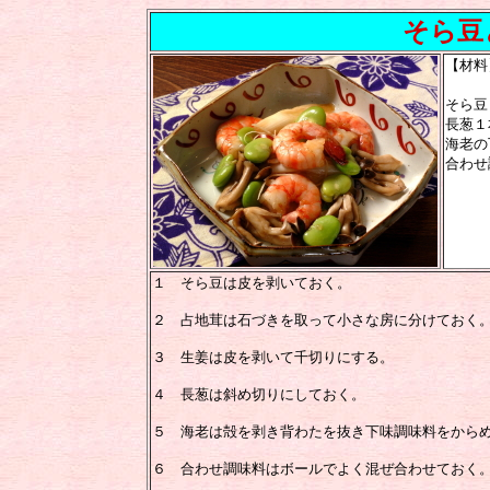
そら豆
【材料
そら豆
長葱１
海老の
合わせ
砂糖
１ そら豆は皮を剥いておく。
２ 占地茸は石づきを取って小さな房に分けておく
３ 生姜は皮を剥いて千切りにする。
４ 長葱は斜め切りにしておく。
５ 海老は殻を剥き背わたを抜き下味調味料をから
６ 合わせ調味料はボールでよく混ぜ合わせておく