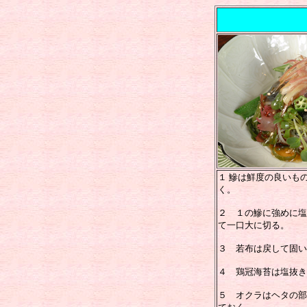
１ 鰺は鮮度の良いも
く。
２ １の鰺に強めに塩
て一口大に切る。
３ 若布は戻して固い
４ 鶏冠海苔は塩抜き
５ オクラはヘタの部