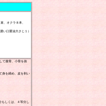
１束、オクラ８本、
濃い口醤油大さじ１）
して腹骨、小骨を抜
いて身を締め、皮を剥い
分もしくは、４等分し