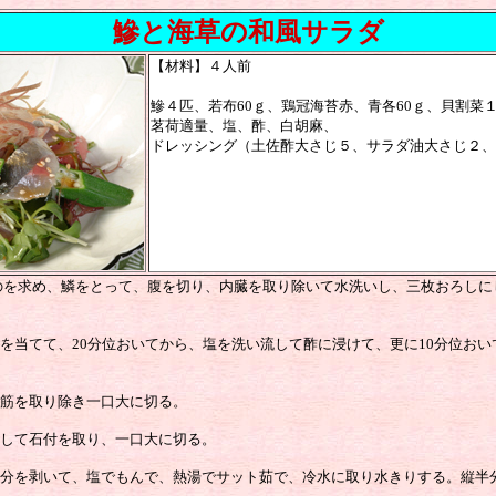
鰺と海草の和風サラダ
【材料】４人前
鰺４匹、若布60ｇ、鶏冠海苔赤、青各60ｇ、貝割菜
茗荷適量、塩、酢、白胡麻、
ドレッシング（土佐酢大さじ５、サラダ油大さじ２、
のを求め、鱗をとって、腹を切り、内臓を取り除いて水洗いし、三枚おろしに
を当てて、20分位おいてから、塩を洗い流して酢に浸けて、更に10分位お
筋を取り除き一口大に切る。
して石付を取り、一口大に切る。
分を剥いて、塩でもんで、熱湯でサット茹で、冷水に取り水きりする。縦半