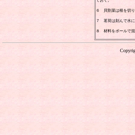
ておく。
６ 貝割菜は根を切り
７ 茗荷は刻んで水に
８ 材料をボールで混
Copyrig