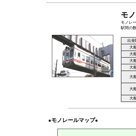
モノ
モノレ
駅間の
出発
大
大
大
大
大
大
大
モノレールマップ
●
●